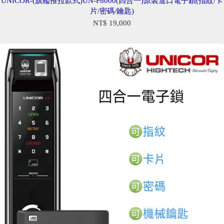
UNICOR-(旗艦推拉款式)UN-P8000(四合一)原裝進口電子鎖(指紋/卡
片/密碼/鑰匙)
NT$ 19,000