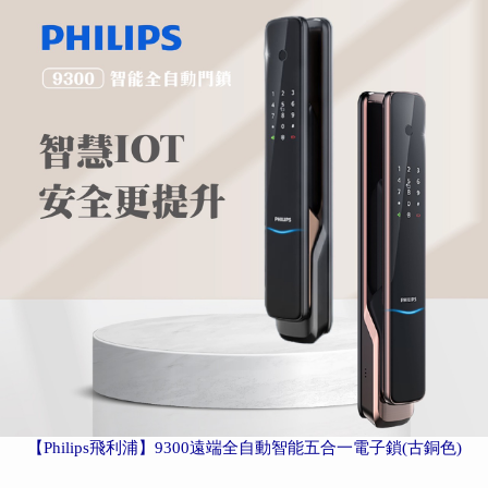
【Philips飛利浦】9300遠端全自動智能五合一電子鎖(古銅色)