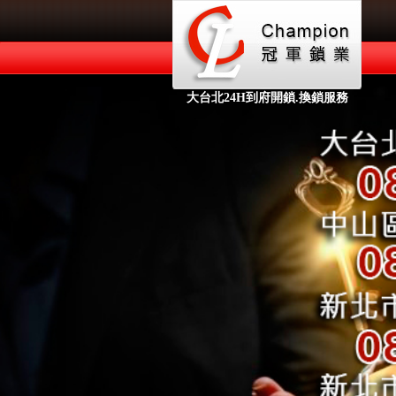
大台北24H到府開鎖.換鎖服務