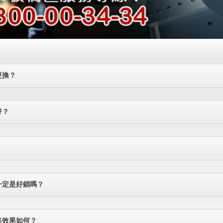
更換？
好？
一定是好鎖嗎？
盜效果如何？