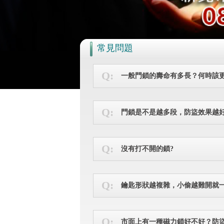
常見問題
一般門鎖的壽命有多長？何時該
門鎖是不是越多段，防盜效果越
沒有打不開的鎖?
鑰匙形狀越複雜，小偷越難開就
市面上有一種磁力鎖好不好？防